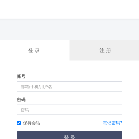
登 录
注 册
账号
密码
保持会话
忘记密码?
登 录