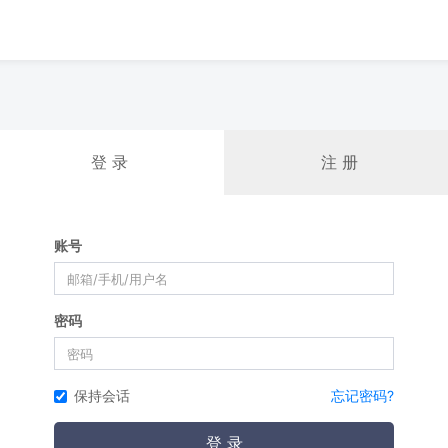
登 录
注 册
账号
密码
保持会话
忘记密码?
登 录